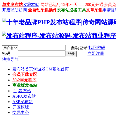
单卖发布站
收藏本站
网站已运行15年36天 ---- 200元开通
开启辅助访问
全自动采集插件
发布站必备工具
文章采集
申请提
找回密码
自动登录
密码
立即注册
登录
快捷导航
发布站首页
98游戏GM基地首页
会员下载专区
50-200元程序
商业版发布站
php发布站
ASPX发布站
ASP发布站
开区模版
交易中心