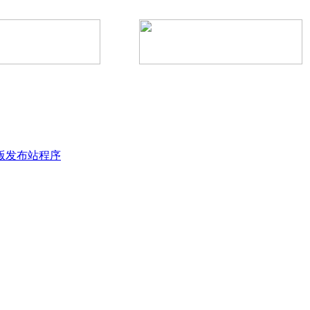
版发布站程序