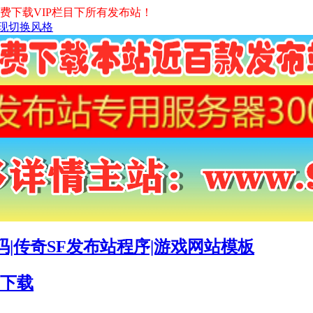
会员免费下载VIP栏目下所有发布站！
现
切换风格