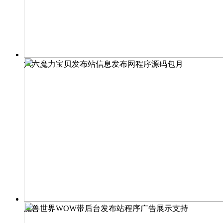
六六魔力宝贝发布站信息发布网程序源码包月
魔兽世界WOW带后台发布站程序广告展示支持