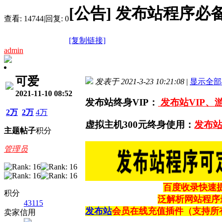
[公告]
发布站程序必
查看:
14744
|
回复:
0
[复制链接]
admin
可爱
发表于 2021-3-23 10:21:08
|
显示全部
2021-11-10 08:52
发布站终身VIP：
发布站VIP、
2万
2万
4万
虚拟主机300元终身使用：
发布站
主题
帖子
积分
管理员
百度收录快速
积分
泛解析网站程序
43115
发布站
会员在线充值插件（支持所
卖家信用