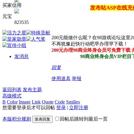
买家信用
发布站ASP在线
元宝
823535
200元能做什么呢？在98游戏论坛这里
不再犹豫赶快行动吧早办理早下载！
200元办理98商业终身会员可免费下载
发消息
98商业终身会员VIP栏目下所
回复
使用道具
举报
返回列表
发布主题
高级模式
B
Color
Image
Link
Quote
Code
Smilies
您需要登录后才可以回帖
登录
|
立即注册
本版积分规则
回帖后跳转到最后一页
发表回复