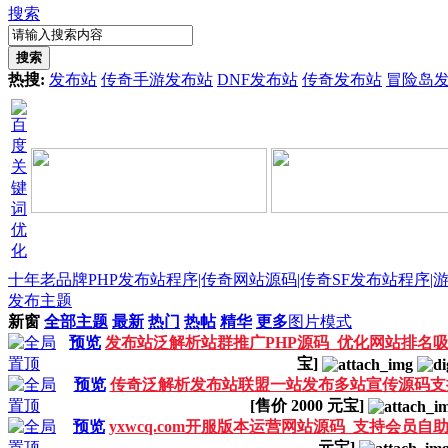
搜索
搜索
热搜:
发布站
传奇手游发布站
DNF发布站
传奇发布站
冒险岛
十年老品牌PHP发布站程序|传奇网站源码|传奇SF发布站程序|
发布主题
新窗
全部主题
最新
热门
热帖
精华
更多
图片模式
预览
发布站泛解析站群推广PHP源码_优化网站排名
宝]
预览
传奇泛解析发布站联盟一站发布多站宣传源码支
[售价
2000
元宝]
预览
yxwcq.com开服版本运营网站源码_支持会员自
元宝]