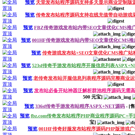
预览
天堂发布站程序源码支持多天显示商业定制版
预览
传奇发布站程序源码支持在线充值带自动游戏
预览
FBZ传奇游戏发布站内带SEO文章优化CMS推
预览
001HF传奇游戏发布站内带SEO文章优化CMS
预览
传奇游戏发布站+SEO文章优化CMS推广站
预览
523sf传奇手游发布站程序开服信息列表ASPX+
预览
老传奇发布站开服信息列表程序源码完整商业运
预览
发布站必备开站神器泛解析群池程序源码无需
500
元宝]
预览
336sf传奇手游发布站程序ASPX+NET源码
- [
预览
fbz.com传奇发布站程序PHP商业程序源码PC+
宝]
预览
001HF传奇好服发布站程序源码PHP版游戏