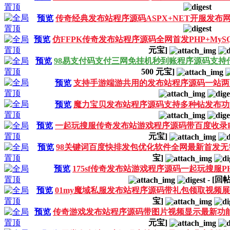
预览
传奇经典发布站程序源码ASPX+NET开服发布
预览
仿FFPK传奇发布站程序源码全网首发PHP+My
元宝]
预览
98易支付码支付三网免挂机秒到账程序源码支持
500
元宝]
预览
支持手游端游共用的发布站程序源码一站两
预览
魔力宝贝发布站程序源码支持多种钻发布功
预览
一起玩搜服传奇发布站游戏程序源码带百度收录
元宝]
预览
98关键词百度快排发包优化软件全网最新首发
宝]
预览
175sf传奇发布站游戏程序源码一起玩搜服P
-
[回
预览
01my魔域私服发布站程序源码带礼包领取视频
宝]
预览
传奇游戏发布站程序源码带图片视频显示最新功能
元宝]