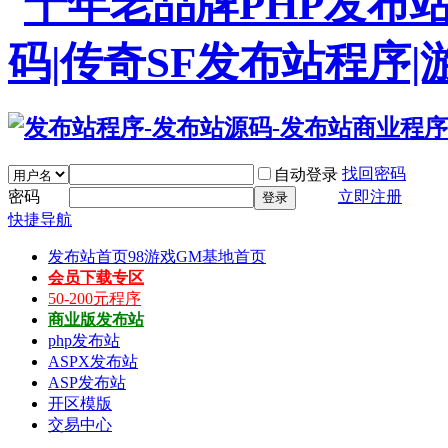
找回密码
自动登录
密码
立即注册
登录
快捷导航
发布站首页
98游戏GM基地首页
会员下载专区
50-200元程序
商业版发布站
php发布站
ASPX发布站
ASP发布站
开区模版
交易中心