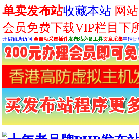
单卖发布站
收藏本站
网站已
会员免费下载VIP栏目下
开启辅助访问
全自动采集插件
发布站必备工具
文章采集
申请提