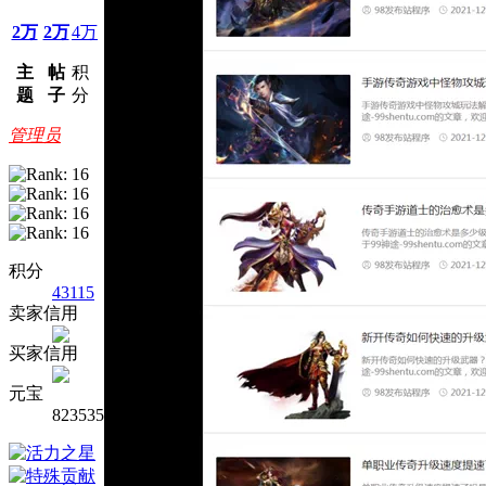
2万
2万
4万
主
帖
积
题
子
分
管理员
积分
43115
卖家信用
买家信用
元宝
823535