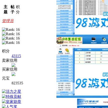
主
帖
积
题
子
分
管理员
积分
43115
卖家信用
买家信用
元宝
823535