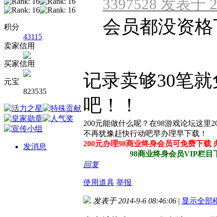
3397528 发表于 20
会员都没资格下
积分
43115
卖家信用
买家信用
记录卖够30笔
元宝
823535
吧！！
200元能做什么呢？在98游戏论坛这里
不再犹豫赶快行动吧早办理早下载！
200元办理98商业终身会员可免费下载
发消息
98商业终身会员VIP栏目下所
回复
使用道具
举报
发表于 2014-9-6 08:46:06
|
显示全部