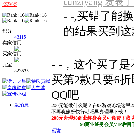
cunziyang 发表于 2
管理员
- -,买错了
的结果买到这
积分
43115
卖家信用
买家信用
- -，这个买了
元宝
823535
买第2款只要6
QQ吧
发消息
200元能做什么呢？在98游戏论坛这里
不再犹豫赶快行动吧早办理早下载！
200元办理98商业终身会员可免费下载
98商业终身会员VIP栏目下所
回复