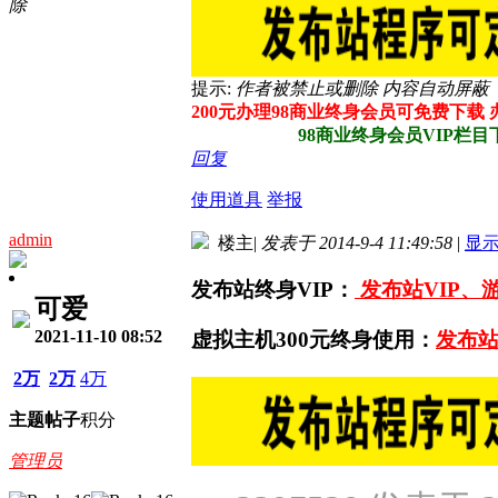
除
提示:
作者被禁止或删除 内容自动屏蔽
200元办理98商业终身会员可免费下载
98商业终身会员VIP栏目下所
回复
使用道具
举报
admin
楼主
|
发表于 2014-9-4 11:49:58
|
显
发布站终身VIP：
发布站VIP、
可爱
2021-11-10 08:52
虚拟主机300元终身使用：
发布站
2万
2万
4万
主题
帖子
积分
管理员