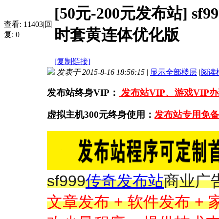
[50元-200元发布站]
sf
查看:
11403
|
回
时套黄连体优化版
复:
0
[复制链接]
发表于 2015-8-16 18:56:15
|
显示全部楼层
|
阅读
发布站终身VIP：
发布站VIP、游戏VIP
虚拟主机300元终身使用：
发布站专用免备
sf999
传奇
发布站
商业广
文章发布 + 软件发布 + 