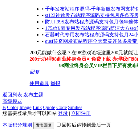
•
千年发布站程序源码-千年新服发布网支持
•
st123神途发布站程序源码支持包月多条齐
•
防JJJ,99S发布站程序源码支持包月包年
•
175sf传奇专用发布站程序源码简洁大方se
•
石器时代专用发布站程序源码支持包月24
•
qusf传奇网发布站程序全天套黄连体多发
200元能做什么呢？在98游戏论坛这里200元
200元办理98商业终身会员可免费下载 办理我们
98商业终身会员VIP栏目下所有发布站程
回复
使用道具
举报
返回列表
发布主题
高级模式
B
Color
Image
Link
Quote
Code
Smilies
您需要登录后才可以回帖
登录
|
立即注册
本版积分规则
回帖后跳转到最后一页
发表回复