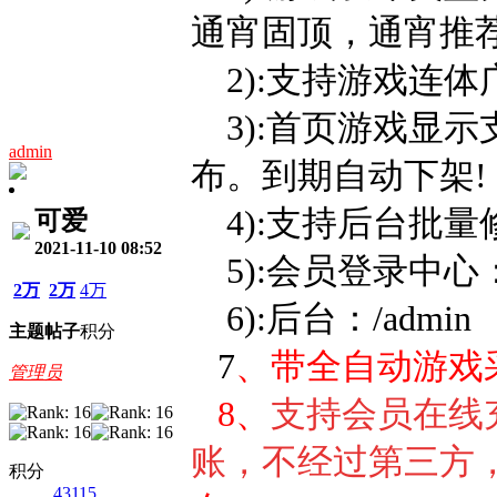
通宵固顶，通宵推荐
2):支持游戏连
3):首页游戏显
admin
布。到期自动下架!
4):支持后台批量
可爱
2021-11-10 08:52
5):会员登录中心：/
2万
2万
4万
6):后台：/admi
主题
帖子
积分
7
、带全自动游戏
管理员
8、
支持会员在线
账，不经过第三方
积分
43115