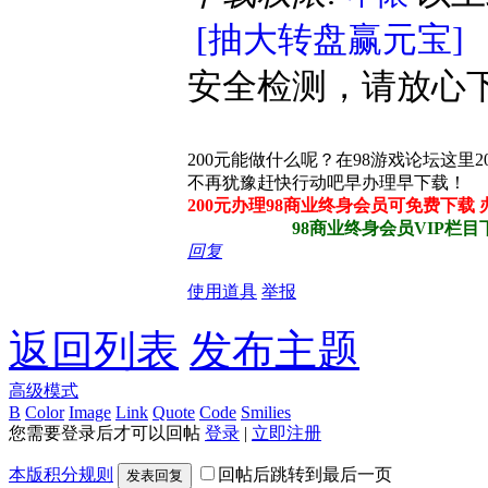
[抽大转盘赢元宝]
安全检测，请放心
200元能做什么呢？在98游戏论坛这里
不再犹豫赶快行动吧早办理早下载！
200元办理98商业终身会员可免费下载
98商业终身会员VIP栏目下所
回复
使用道具
举报
返回列表
发布主题
高级模式
B
Color
Image
Link
Quote
Code
Smilies
您需要登录后才可以回帖
登录
|
立即注册
本版积分规则
回帖后跳转到最后一页
发表回复