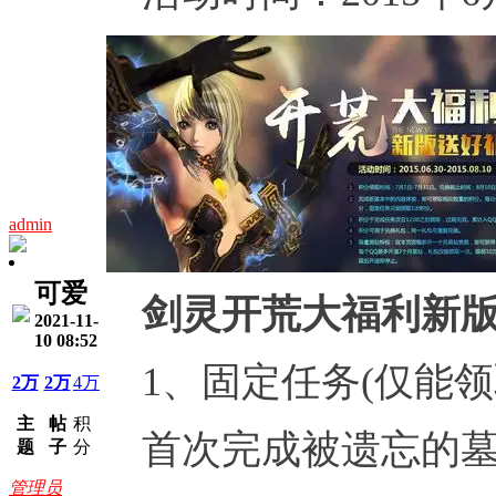
admin
可爱
剑灵开荒大福利新
2021-11-
10 08:52
1、固定任务(仅能领
2万
2万
4万
主
帖
积
首次完成被遗忘的墓
题
子
分
管理员