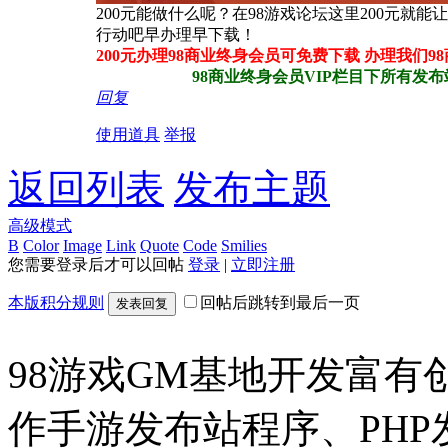
200元能做什么呢？在98游戏论坛这里200元就
行动吧早办理早下载！
200元办理98商业终身会员可免费下载 办理我们
98商业终身会员VIP栏目下所有发布站程
回复
使用道具
举报
返回列表
发布主题
高级模式
B
Color
Image
Link
Quote
Code
Smilies
您需要登录后才可以回帖
登录
|
立即注册
本版积分规则
回帖后跳转到最后一页
发表回复
98游戏GM基地开发富有
作手游发布站程序、PH